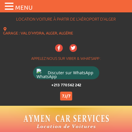
MENU
LOCATION VOITURE À PARTIR DE L’AÉROPORT D’ALGER
GARAGE : VAL D'HYDRA, ALGER, ALGÉRIE
APPELEZ NOUS SUR VIBER & WHATSAPP :
Discuter sur WhatsApp
+213 770 562 242
7J/7