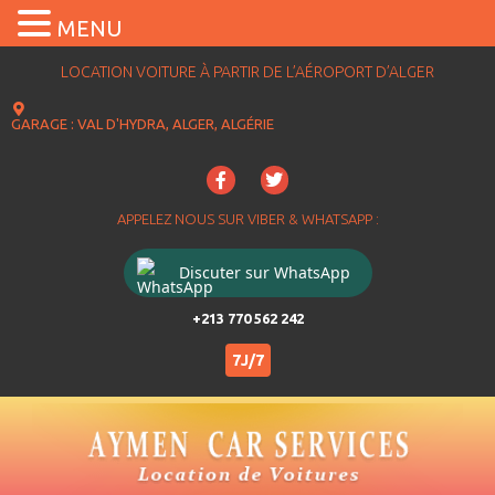
MENU
LOCATION VOITURE À PARTIR DE L’AÉROPORT D’ALGER
GARAGE : VAL D'HYDRA, ALGER, ALGÉRIE
APPELEZ NOUS SUR VIBER & WHATSAPP :
Discuter sur WhatsApp
+213 770 562 242
7J/7