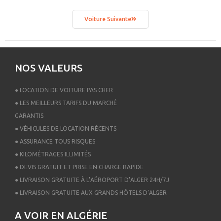
Voiture Suivante
NOS VALEURS
● LOCATION DE VOITURE PAS CHER
● LES MEILLEURS TARIFS DU MARCHÉ
GARANTIS
● VÉHICULES DE LOCATION RÉCENTS
● ASSURANCE TOUS RISQUES
● KILOMÉTRAGES ILLIMITÉS
● DEVIS GRATUIT ET PRISE EN CHARGE RAPIDE
● LIVRAISON GRATUITE À L’AÉROPORT D’ALGER 24H/7J
● LIVRAISON GRATUITE AUX GRANDS HÔTELS D’ALGER
A VOIR EN ALGÉRIE